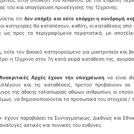
ονος στην υπόθεση του Κολωνού, με την επιβολή περιο
ίας του και απαγόρευση προσέγγισης της 12χρονης.
νύεται ότι
δεν υπήρξε και ούτε υπάρχει η συνδρομή σ
 οι κατηγορίες θα καταπέσουν, καθότι, οι καταθέσεις από 
ις ως προς τα περιγραφόμενα περιστατικά, με αποτέλ
,
ούτε τον βασικό κατηγορούμενο για μαστροπεία και βι
ρει η 12χρονη στην 7η κατά σειρά κατάθεση της, αγοράστ
 Ανακριτικές Αρχές έχουν την υποχρέωση
να είναι ιδ
υλλέγουν και τις καταθέσεις, προτού προβαίνουν σε 
υνος της άδικης ταλαιπωρίας αθώων ανθρώπων, οι οποίοι
όμως, να δημοσιοποιούνται τα προσωπικά του στοιχεία / 
ά- έχουν παραβιάσει τα Συνταγματικώς, Διεθνώς και Ε
 ανάλογες αστικές και ποινικές του ευθύνες.