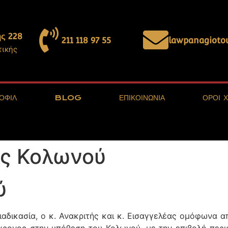
ς 228
211 118 97 55
lawpanagiot
τικής
ΟΦΙΛ
BLOG
ΕΠΙΚΟΙΝΩΝΙΑ
ΟΡΟΙ 
ης Κολωνού
ύ
αδικασία, ο κ. Ανακριτής και κ. Εισαγγελέας ομόφωνα 