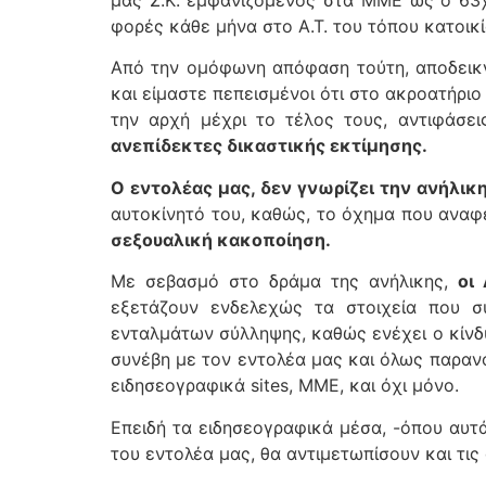
μας Σ.Κ. εμφανιζόμενος στα ΜΜΕ ως ο 63χρ
φορές κάθε μήνα στο Α.Τ. του τόπου κατοικ
Από την ομόφωνη απόφαση τούτη, αποδεικ
και είμαστε πεπεισμένοι ότι στο ακροατήριο
την αρχή μέχρι το τέλος τους, αντιφάσε
ανεπίδεκτες δικαστικής εκτίμησης.
Ο εντολέας μας, δεν γνωρίζει την ανήλικη
αυτοκίνητό του, καθώς, το όχημα που αναφέ
σεξουαλική κακοποίηση.
Με σεβασμό στο δράμα της ανήλικης,
οι
εξετάζουν ενδελεχώς τα στοιχεία που σ
ενταλμάτων σύλληψης, καθώς ενέχει ο κίνδ
συνέβη με τον εντολέα μας και όλως παραν
ειδησεογραφικά sites, ΜΜΕ, και όχι μόνο.
Επειδή τα ειδησεογραφικά μέσα, -όπου αυτ
του εντολέα μας, θα αντιμετωπίσουν και τις