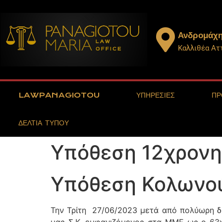
Ανδρομάχη
Καλλιθέα Ατ
LAWPANAGIOTOU
ΥΠΗΡΕΣΙΕΣ
ΠΡ
ΔΕΛΤΙΑ ΤΥΠΟΥ
Υπόθεση 12χρον
Υπόθεση Κολωνο
Την Τρίτη 27/06/2023 μετά από πολύωρη δι