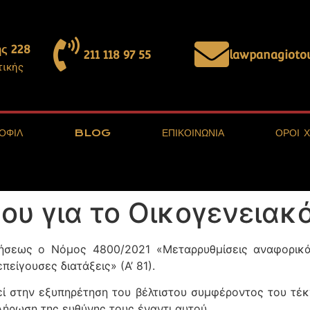
ς 228
211 118 97 55
lawpanagiot
τικής
ΟΦΙΛ
BLOG
ΕΠΙΚΟΙΝΩΝΙΑ
ΟΡΟΙ 
υ για το Οικογενειακό
ήσεως ο Νόμος 4800/2021 «Μεταρρυθμίσεις αναφορικά
πείγουσες διατάξεις» (Α’ 81).
 στην εξυπηρέτηση του βέλτιστου συμφέροντος του τέκ
ήρωση της ευθύνης τους έναντι αυτού.