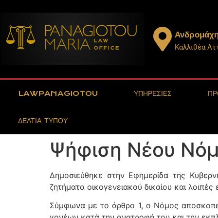
Ανδρομάχη
Καλλιθέα Ατ
LAWPANAGIOTOU
ΥΠΗΡΕΣΙΕΣ
ΠΡ
ΔΕΛΤΙΑ ΤΥΠΟΥ
Ψήφιση Νέου Νόμο
Δημοσιεύθηκε στην Εφημερίδα της Κυβερν
ζητήματα οικογενειακού δικαίου και λοιπές ε
Σύμφωνα με το άρθρο 1, ο Νόμος αποσκοπεί
γονέων κατά την ανατροφή του και την εκπλ