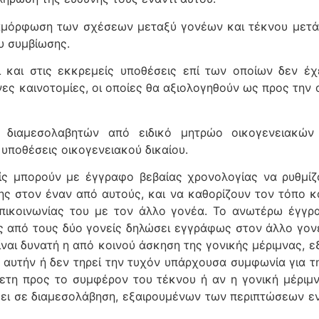
αμόρφωση των σχέσεων μεταξύ γονέων και τέκνου μετά τ
υ συμβίωσης.
ι και στις εκκρεμείς υποθέσεις επί των οποίων δεν έ
νες καινοτομίες, οι οποίες θα αξιολογηθούν ως προς την
ής διαμεσολαβητών από ειδικό μητρώο οικογενειακών
υποθέσεις οικογενειακού δικαίου.
είς μπορούν με έγγραφο βεβαίας χρονολογίας να ρυθμίζ
ης στον έναν από αυτούς, και να καθορίζουν τον τόπο κ
πικοινωνίας του με τον άλλο γονέα. Το ανωτέρω έγγρα
ος από τους δύο γονείς δηλώσει εγγράφως στον άλλο γον
είναι δυνατή η από κοινού άσκηση της γονικής μέριμνας, ε
ε αυτήν ή δεν τηρεί την τυχόν υπάρχουσα συμφωνία για τ
θετη προς το συμφέρον του τέκνου ή αν η γονική μέριμ
ει σε διαμεσολάβηση, εξαιρουμένων των περιπτώσεων ενδ